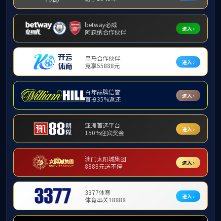
首页
>
招生就业
>
就业信息
就业信息
“职”为你来 共赴新程|yl6809永利集团官网与商学院联合双选会圆满落幕
2025-11-26
“企聚管商・职等你来”——郑州财经学院商学院 & yl6809永利集团官网2026届毕业生双选会
2025-11-10
yl6809永利集团官网、商学院赴大连开展访企拓岗
2024-11-01
yl6809永利集团官网走访河南豫德隆物流有限公司并看望实习学生
2024-04-24
访企拓岗促就业，关怀交流助成长——yl6809永利集团官网深入走访郑州希尔顿酒店并看望实习学生
2024-03-19
暖心回访实习生，访企拓岗促就业——yl6809永利集团官网赴北京推进学生实习就业工作
2024-03-14
yl6809永利集团官网深入河南省黄河迎宾馆走访看望实习学生
2024-03-07
2023届毕业生就业双选会参会单位
2023-04-25
郑州希尔顿酒店招聘简章-2021
2021-12-27