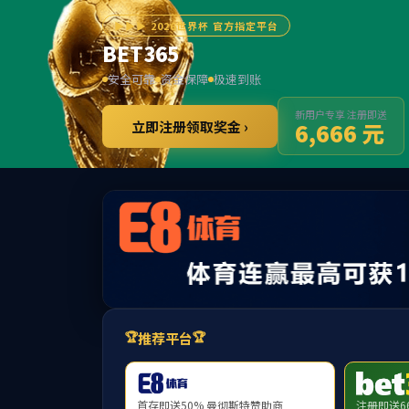
******
yl6809
首页
学院概况
新闻公告
专