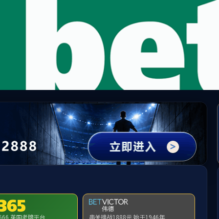
永利(YL·CHN)集团公司|Official 
业设置
教学科研
招生就业
学生工作
党团