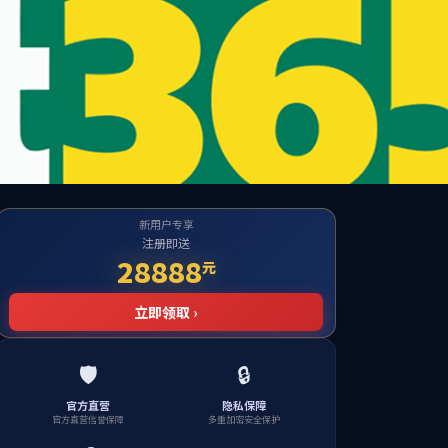
website
搜索
工作
三全育人