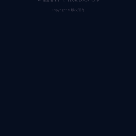
学生们专注听取讲座
征、Z 世代所带来的旅游行业变革、Z 世代求职考虑因素等方面
感力四个方面提出了对于Z 世代的期望，为酒店管理学生更好地