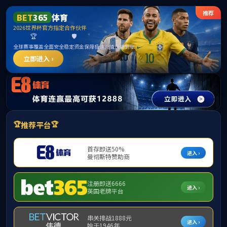
******
yl6809永利(YL·CHN)集团公
司|Official website
Toggl
naviga
首页
>
党团工作
>
党建工作