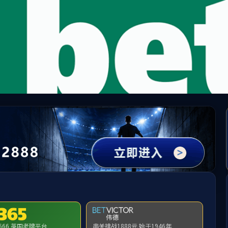
l6809永利(YL·CHN)集团公司|Official websi