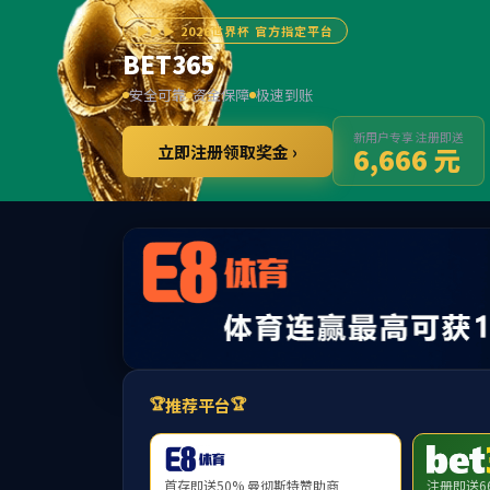
******
y
Toggle navigation
搜索
首页
首页
学院概况
学院概况
新闻公告
新闻公告
学院新闻
专业设置
通知公告
教学科研
专业设置
招生就业
本科
学生工作
教学科研
党团工作
教学动态
三全育人
学术讲座
科研动态
招生就业
首页
>
新闻公告
>
通知公告