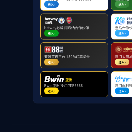
招生动态
河南省教育厅办公室 关于举办普通高等学校 2022“设计河南”
就业信息
日期：2022-07-02 15:12:14 作者：yl6809永利集团官网
学生工作
学工活动
党团工作
党建工作
团学活动
三全育人